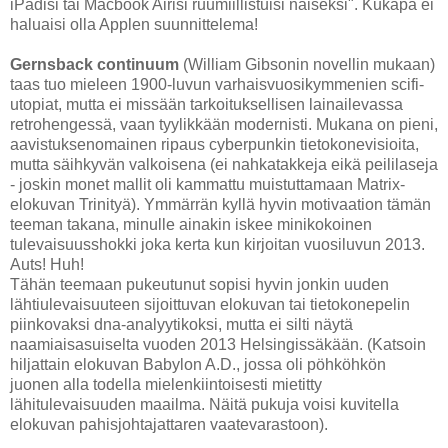
iPadisi tai Macbook Airisi ruumiillistuisi naiseksi". Kukapa ei
haluaisi olla Applen suunnittelema!
Gernsback continuum
(William Gibsonin novellin mukaan)
taas tuo mieleen 1900-luvun varhaisvuosikymmenien scifi-
utopiat, mutta ei missään tarkoituksellisen lainailevassa
retrohengessä, vaan tyylikkään modernisti. Mukana on pieni,
aavistuksenomainen ripaus cyberpunkin tietokonevisioita,
mutta säihkyvän valkoisena (ei nahkatakkeja eikä peililaseja
- joskin monet mallit oli kammattu muistuttamaan Matrix-
elokuvan Trinityä). Ymmärrän kyllä hyvin motivaation tämän
teeman takana, minulle ainakin iskee minikokoinen
tulevaisuusshokki joka kerta kun kirjoitan vuosiluvun 2013.
Auts! Huh!
Tähän teemaan pukeutunut sopisi hyvin jonkin uuden
lähtiulevaisuuteen sijoittuvan elokuvan tai tietokonepelin
piinkovaksi dna-analyytikoksi, mutta ei silti näytä
naamiaisasuiselta vuoden 2013 Helsingissäkään. (Katsoin
hiljattain elokuvan Babylon A.D., jossa oli pöhköhkön
juonen alla todella mielenkiintoisesti mietitty
lähitulevaisuuden maailma. Näitä pukuja voisi kuvitella
elokuvan pahisjohtajattaren vaatevarastoon).