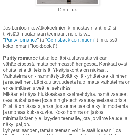
Dion Lee
Jos Lontoon kevätkokoelmien kiinnostavin anti pitäisi
tiivistää muutamaan teemaan, ne olisivat
"
Purity romance
" ja "
Gernsback continuum
" (linkeissä
kokoilemani "lookbookit").
Purity romance
tutkailee läpikuultavuutta viileän
vähäeleisessä, mutta pehmeässä hengessä. Kankaat ovat
ohuita, sileitä, teknisiä. Yksityiskohtia on niukasti.
Vaikutelma on - hämmästyttävää kyllä - yhtäaikaa kliininen
ja naisellinen. Läpikuultavuudesta huolimatta vaikutelma on
enkelimäisen siveä, ei seksikäs.
Mikään ei näytä hiukkaakaan käsintehdyltä, nämä vaatteet
ovat putkahtaneet jostain high-tech vaatesyntetisaattorista.
Pitsillä on tässä sijansa, jos se malttaa olla kyllin modernia
ja unohtaa kukkakuviot. Koko homma on jatkoa
minimalistisen ylellisyyden teemalle, jota jo viime kaudella
näkyi paljon.
Lyhyesti sanoen, tämän teeman voi tiivistää ideaan "jos