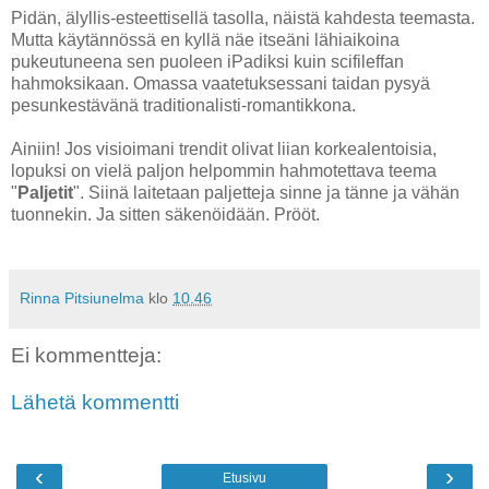
Pidän, älyllis-esteettisellä tasolla, näistä kahdesta teemasta.
Mutta käytännössä en kyllä näe itseäni lähiaikoina
pukeutuneena sen puoleen iPadiksi kuin scifileffan
hahmoksikaan. Omassa vaatetuksessani taidan pysyä
pesunkestävänä traditionalisti-romantikkona.
Ainiin! Jos visioimani trendit olivat liian korkealentoisia,
lopuksi on vielä paljon helpommin hahmotettava teema
"
Paljetit
". Siinä laitetaan paljetteja sinne ja tänne ja vähän
tuonnekin. Ja sitten säkenöidään. Prööt.
Rinna Pitsiunelma
klo
10.46
Ei kommentteja:
Lähetä kommentti
‹
›
Etusivu